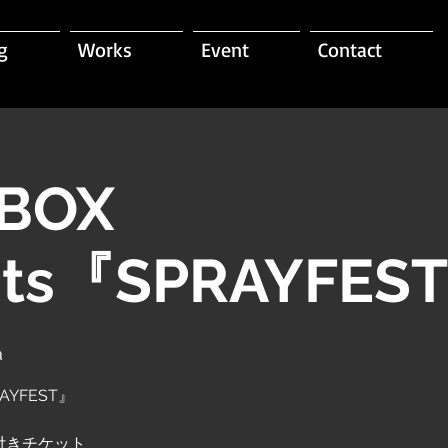
g
Works
Event
Contact
BOX
nts『SPRAYFES
a
RAYFEST』
源付きチケット