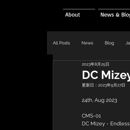
About
News & Blo
All Posts
News
Blog
J
2023年8月25日
DC Mize
更新日：
2023年9月27日
24th, Aug 2023  
CMS-01 
DC Mizey - Endles