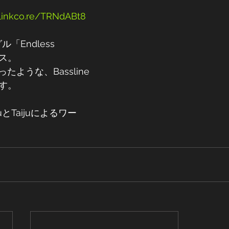
/linkco.re/TRNdABt8
ル「Endless 
ース。
ような、Bassline 
ます。
とTaijuによるワー