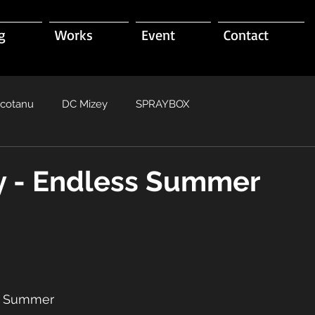
g
Works
Event
Contact
acotanu
DC Mizey
SPRAYBOX
y - Endless Summer
s Summer 