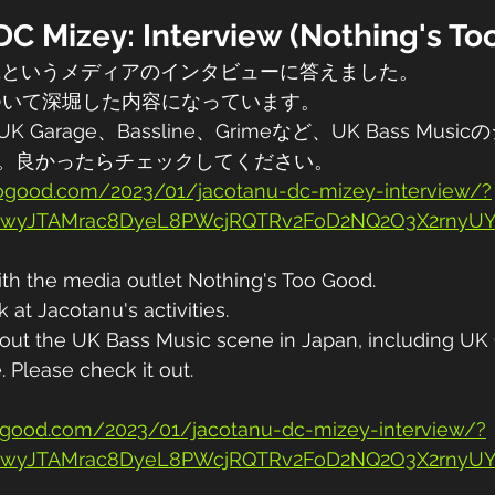
DC Mizey: Interview (Nothing's To
oo Goodというメディアのインタビューに答えました。
動について深堀した内容になっています。
Garage、Bassline、Grimeなど、UK Bass Mus
。良かったらチェックしてください。
le7wyJTAMrac8DyeL8PWcjRQTRv2FoD2NQ2O3X2rnyU
with the media outlet Nothing's Too Good.
k at Jacotanu's activities.
about the UK Bass Music scene in Japan, including UK
. Please check it out.
oogood.com/2023/01/jacotanu-dc-mizey-interview/?
le7wyJTAMrac8DyeL8PWcjRQTRv2FoD2NQ2O3X2rnyU