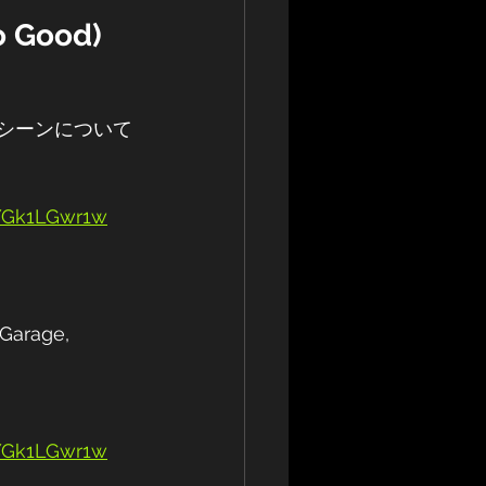
o Good)
icのシーンについて
YGk1LGwr1w
 Garage, 
YGk1LGwr1w