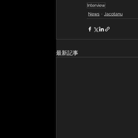
Interview
News
Jacotanu
最新記事