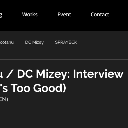
g
Works
Event
Contact
acotanu
DC Mizey
SPRAYBOX
 / DC Mizey: Interview
's Too Good)
EN）