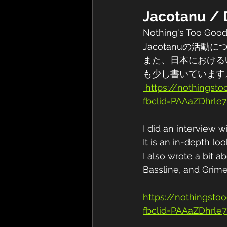
Jacotanu / 
Nothing's T
Jacotanuの活
また、日本におけるUK 
も少し書いています
 https://nothingstoogood.com/2023/01/jacotanu-dc-mizey-interview/?
fbclid=PAAaZDhr
I did an interview 
It is an in-depth loo
I also wrote a bit 
Bassline, and Grime
https://nothingst
fbclid=PAAaZDhr